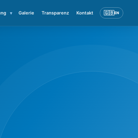
▾
🇬🇧
ung
Galerie
Transparenz
Kontakt
EN